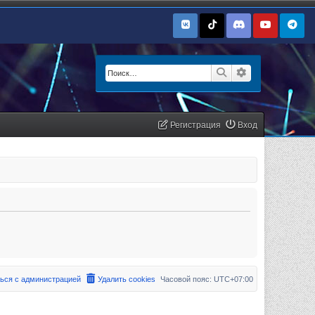
Поиск
Расширенный п
Регистрация
Вход
ься с администрацией
Удалить cookies
Часовой пояс:
UTC+07:00