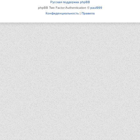
Русская поддержка phpBB
phpBB Two Factor Authentication ©
paul999
Конфиденциальность
|
Правила