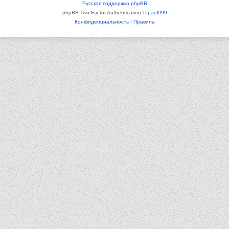
Русская поддержка phpBB
phpBB Two Factor Authentication ©
paul999
Конфиденциальность
|
Правила