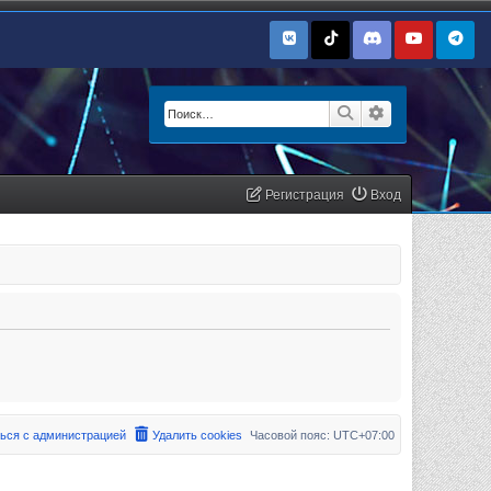
Поиск
Расширенный п
Регистрация
Вход
ься с администрацией
Удалить cookies
Часовой пояс:
UTC+07:00