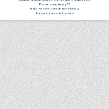
Русская поддержка phpBB
phpBB Two Factor Authentication ©
paul999
Конфиденциальность
|
Правила