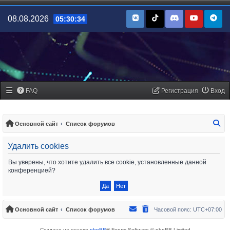
08.08.2026
05:30:34
FAQ
Регистрация
Вход
По
Основной сайт
Список форумов
Удалить cookies
Вы уверены, что хотите удалить все cookie, установленные данной
конференцией?
Основной сайт
Список форумов
Часовой пояс:
UTC+07:00
Создано на основе
phpBB
® Forum Software © phpBB Limited