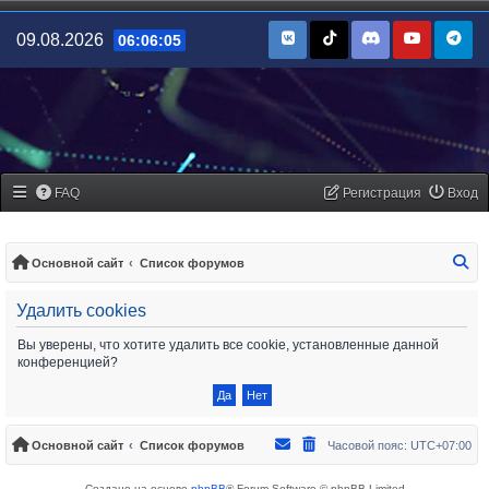
09.08.2026
06:06:05
FAQ
Регистрация
Вход
По
Основной сайт
Список форумов
Удалить cookies
Вы уверены, что хотите удалить все cookie, установленные данной
конференцией?
Основной сайт
Список форумов
Часовой пояс:
UTC+07:00
Создано на основе
phpBB
® Forum Software © phpBB Limited