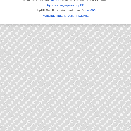
Русская поддержка phpBB
phpBB Two Factor Authentication ©
paul999
Конфиденциальность
|
Правила