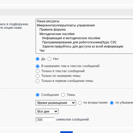
оиск в подфорумах
ую опцию ниже.
Да
Нет
В названиях тем и текстах сообщений
Только в текстах сообщений
Только по названию темы
Только в первом сообщении темы
Сообщения
Темы
по возрастанию
по убыван
символов сообщений