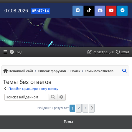
07.08.2026
05:47:14
FAQ
Регистрация
Вход
По
Основной сайт
Список форумов
Поиск
Темы без ответов
Темы без ответов
Перейти к расширенному поиску
Поиск
Расширенный поиск
1
2
3
След.
Найден 61 результат
Темы