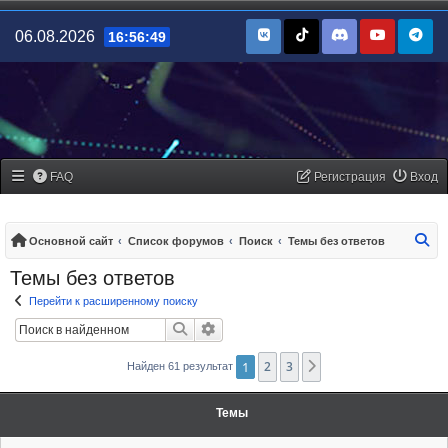
06.08.2026
16:56:49
FAQ
Регистрация
Вход
По
Основной сайт
Список форумов
Поиск
Темы без ответов
Темы без ответов
Перейти к расширенному поиску
Поиск
Расширенный поиск
1
2
3
След.
Найден 61 результат
Темы