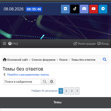
08.08.2026
08:35:46
FAQ
Регистрация
Вход
По
Основной сайт
Список форумов
Поиск
Темы без ответов
Темы без ответов
Перейти к расширенному поиску
Поиск
Расширенный поиск
1
2
3
След.
Найден 61 результат
Темы