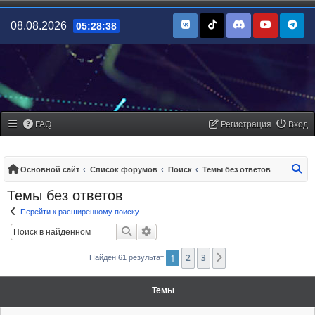
08.08.2026
05:28:38
FAQ
Регистрация
Вход
По
Основной сайт
Список форумов
Поиск
Темы без ответов
Темы без ответов
Перейти к расширенному поиску
Поиск
Расширенный поиск
1
2
3
След.
Найден 61 результат
Темы