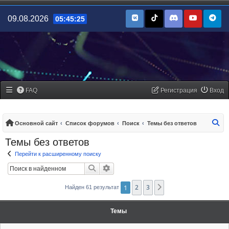
09.08.2026
05:45:25
FAQ
Регистрация
Вход
По
Основной сайт
Список форумов
Поиск
Темы без ответов
Темы без ответов
Перейти к расширенному поиску
Поиск
Расширенный поиск
1
2
3
След.
Найден 61 результат
Темы