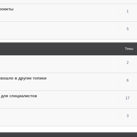
проекты
1
5
Темы
2
 вошло в другие топики
6
 для специалистов
17
3