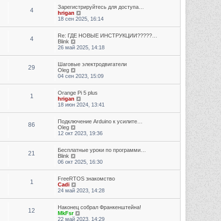
Зарегистрируйтесь для доступа…
4
Перейти к последнему сообщению
hrigan
18 сен 2025, 16:14
Re: ГДЕ НОВЫЕ ИНСТРУКЦИИ?????…
4
Перейти к последнему сообщению
Blink
26 май 2025, 14:18
Шаговые электродвигатели
29
Перейти к последнему сообщению
Oleg
04 сен 2023, 15:09
Orange Pi 5 plus
1
Перейти к последнему сообщению
hrigan
18 июн 2024, 13:41
Подключение Arduino к усилите…
86
Перейти к последнему сообщению
Oleg
12 окт 2023, 19:36
Бесплатные уроки по программи…
21
Перейти к последнему сообщению
Blink
06 окт 2025, 16:30
FreeRTOS знакомство
1
Перейти к последнему сообщению
Cadi
24 май 2023, 14:28
Наконец собрал Франкенштейна!
12
Перейти к последнему сообщению
MkFsr
22 май 2023, 14:29