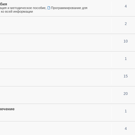
обия
4
ция и методическое пособие
,
Программирование для
а ко всей информации
2
10
1
15
20
печение
1
4