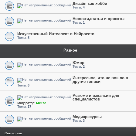
Дизайн как хобби
Темы:
4
Новости,статьи и проекты
Темы:
1
Искусственный Интеллект и Нейросети
Темы:
5
Разное
Юмор
Темы:
2
Интересное, что не вошло в
другие топики
Темы:
6
Резюме и вакансии для
специалистов
Модератор:
MkFsr
Темы:
17
Медиаресурсы
Темы:
3
Статистика