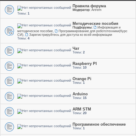
Правила форума
Модератор:
Artrem
Темы:
1
Методические пособия
Подфорумы:
Информация и
методическое пособие
,
Программирование для робототехники(Курс
СИ)
,
Зарегистрируйтесь для доступа ко всей информации
Темы:
4
Чат
Темы:
2
Raspberry PI
Темы:
10
Orange Pi
Темы:
1
Arduino
Темы:
15
ARM STM
Темы:
20
Программное обеспечение
Темы:
1