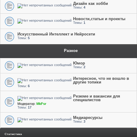
Дизайн как хобби
Темы:
4
Новости,статьи и проекты
Темы:
1
Искусственный Интеллект и Нейросети
Темы:
5
Разное
Юмор
Темы:
2
Интересное, что не вошло в
другие топики
Темы:
6
Резюме и вакансии для
специалистов
Модератор:
MkFsr
Темы:
17
Медиаресурсы
Темы:
3
Статистика