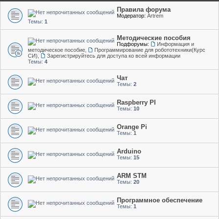
Правила форума
Модератор:
Artrem
Темы:
1
Методические пособия
Подфорумы:
Информация и
методическое пособие
,
Программирование для робототехники(Курс
СИ)
,
Зарегистрируйтесь для доступа ко всей информации
Темы:
4
Чат
Темы:
2
Raspberry PI
Темы:
10
Orange Pi
Темы:
1
Arduino
Темы:
15
ARM STM
Темы:
20
Программное обеспечение
Темы:
1