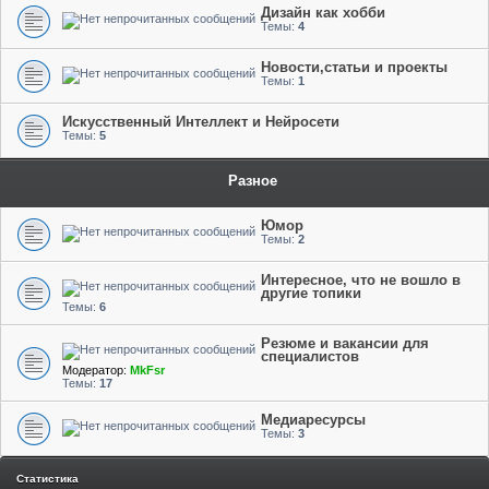
Дизайн как хобби
Темы:
4
Новости,статьи и проекты
Темы:
1
Искусственный Интеллект и Нейросети
Темы:
5
Разное
Юмор
Темы:
2
Интересное, что не вошло в
другие топики
Темы:
6
Резюме и вакансии для
специалистов
Модератор:
MkFsr
Темы:
17
Медиаресурсы
Темы:
3
Статистика