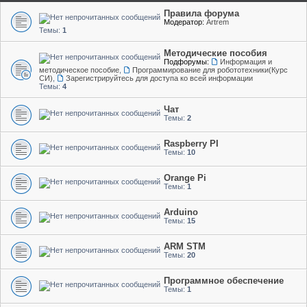
Правила форума
Модератор:
Artrem
Темы:
1
Методические пособия
Подфорумы:
Информация и
методическое пособие
,
Программирование для робототехники(Курс
СИ)
,
Зарегистрируйтесь для доступа ко всей информации
Темы:
4
Чат
Темы:
2
Raspberry PI
Темы:
10
Orange Pi
Темы:
1
Arduino
Темы:
15
ARM STM
Темы:
20
Программное обеспечение
Темы:
1