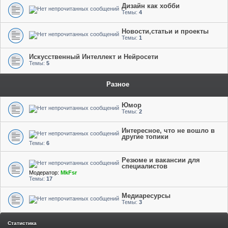
Дизайн как хобби
Темы:
4
Новости,статьи и проекты
Темы:
1
Искусственный Интеллект и Нейросети
Темы:
5
Разное
Юмор
Темы:
2
Интересное, что не вошло в
другие топики
Темы:
6
Резюме и вакансии для
специалистов
Модератор:
MkFsr
Темы:
17
Медиаресурсы
Темы:
3
Статистика