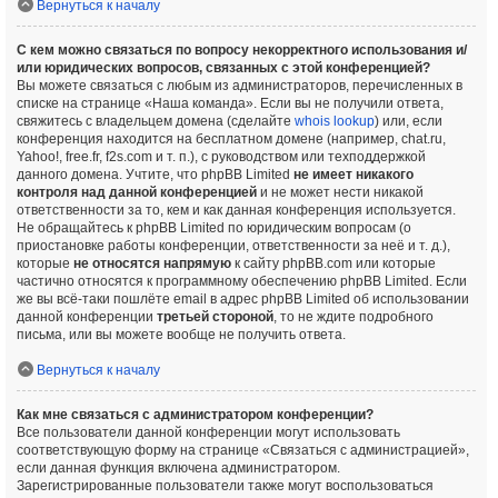
Вернуться к началу
С кем можно связаться по вопросу некорректного использования и/
или юридических вопросов, связанных с этой конференцией?
Вы можете связаться с любым из администраторов, перечисленных в
списке на странице «Наша команда». Если вы не получили ответа,
свяжитесь с владельцем домена (сделайте
whois lookup
) или, если
конференция находится на бесплатном домене (например, chat.ru,
Yahoo!, free.fr, f2s.com и т. п.), с руководством или техподдержкой
данного домена. Учтите, что phpBB Limited
не имеет никакого
контроля над данной конференцией
и не может нести никакой
ответственности за то, кем и как данная конференция используется.
Не обращайтесь к phpBB Limited по юридическим вопросам (о
приостановке работы конференции, ответственности за неё и т. д.),
которые
не относятся напрямую
к сайту phpBB.com или которые
частично относятся к программному обеспечению phpBB Limited. Если
же вы всё-таки пошлёте email в адрес phpBB Limited об использовании
данной конференции
третьей стороной
, то не ждите подробного
письма, или вы можете вообще не получить ответа.
Вернуться к началу
Как мне связаться с администратором конференции?
Все пользователи данной конференции могут использовать
соответствующую форму на странице «Связаться с администрацией»,
если данная функция включена администратором.
Зарегистрированные пользователи также могут воспользоваться